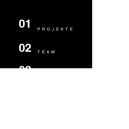
01
PROJEKTE
02
TEAM
03
ÜBER UNS
04
KONTAKT
Frame2Frame Filmproduktion OG
Krüzastraße 4
6912 Hörbranz
+43 676 6052667
office@frame2frame.at