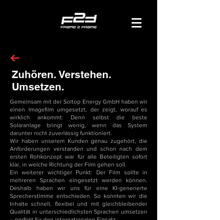
Zuhören. Verstehen.
Umsetzen.
Gemeinsam mit der Soltop Energy GmbH haben wir
einen Imagefilm umgesetzt, der zeigt, worauf es
wirklich ankommt: Denn selbst die beste
Solaranlage bringt wenig, wenn das System
darunter nicht zuverlässig funktioniert.
Wir haben unserem Kunden genau zugehört, die
Anforderungen verstanden und schon nach dem
ersten Rohkonzept war für alle Beteiligten sofort
klar, in welche Richtung der Film gehen soll.
Ein weiterer wichtiger Punkt: Der Film sollte in
mehreren Sprachen eingesetzt werden können.
Deshalb haben wir uns für eine KI-generierte
Sprecherstimme entschieden. So konnten wir die
Inhalte schnell, flexibel und mit gleichbleibender
Qualität in unterschiedlichsten Sprachen umsetzen
– perfekt für den internationalen Einsatz.