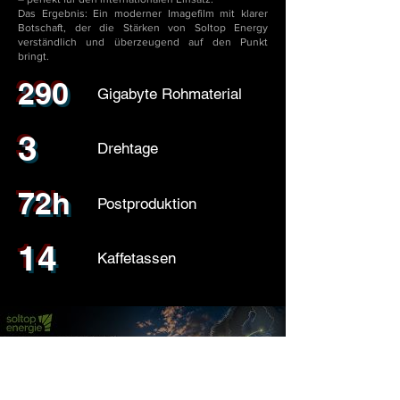
Das Ergebnis: Ein moderner Imagefilm mit klarer
Botschaft, der die Stärken von Soltop Energy
verständlich und überzeugend auf den Punkt
bringt.
290
Gigabyte Rohmaterial
3
Drehtage
72h
Postproduktion
14
Kaffetassen