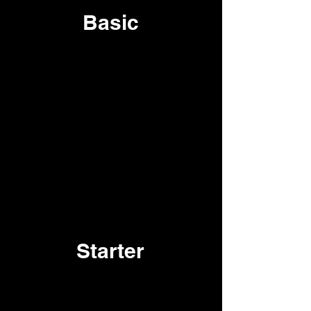
Basic
Setze auf das Abo, um stets eine
ausreichende Menge an authentischen
Kurzclips für deinen Social-Media- und
Website-Auftritt parat zu haben.
1 Drehtag (bis 6h)
Video-Crew (1 Person)
2 Social Media Snippets (bis 30Sek.)
Professionelle Equipment (Bild, Ton &
Licht)
Postproduktion / Editing (bis 8h)
Starter
Präsentiere dich deinen Kunden so, wie du
wirklich bist, zeige, was du tust, wie du es